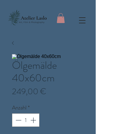
Ölgemälde
40x60cm
Preis
249,00 €
Anzahl
*