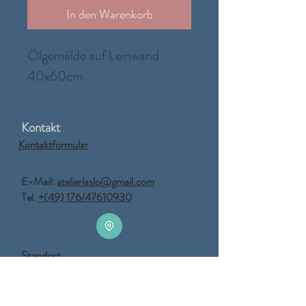
In den Warenkorb
Ölgemälde auf Leinwand
40x60cm
Kontakt
Kontaktformular
E-Mail:
atelierlaslo@gmail.com
Tel.
+(49) 176/47610930
Standort
Clausthal-Zellerfeld
Goslarsche Straße 18